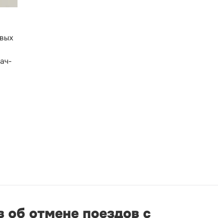
евых
ач-
 об отмене поездов с