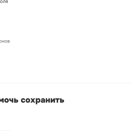
роля
онов
мочь сохранить