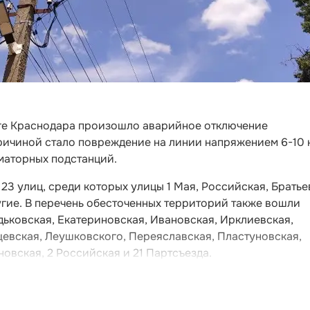
ге Краснодара произошло аварийное отключение
ричиной стало повреждение на линии напряжением 6-10 
маторных подстанций.
23 улиц, среди которых улицы 1 Мая, Российская, Братье
гие. В перечень обесточенных территорий также вошли
ьковская, Екатериновская, Ивановская, Ирклиевская,
щевская, Леушковского, Переяславская, Пластуновская,
овская, 2 Российская и 21 Партсъезда.