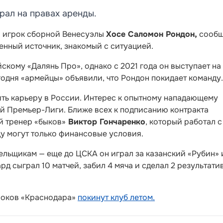
рал на правах аренды.
й игрок сборной Венесуэлы
Хосе Саломон Рондон,
сообщ
венный источник, знакомый с ситуацией.
скому «Далянь Про», однако с 2021 года он выступает на
одня «армейцы» объявили, что Рондон покидает команду.
ть карьеру в России. Интерес к опытному нападающему
й Премьер-Лиги. Ближе всех к подписанию контракта
й тренер «быков»
Виктор Гончаренко
, который работал с
у могут только финансовые условия.
льщикам — еще до ЦСКА он играл за казанский «Рубин» 
рд сыграл 10 матчей, забил 4 мяча и сделал 2 результати
гроков «Краснодара»
покинут клуб летом.