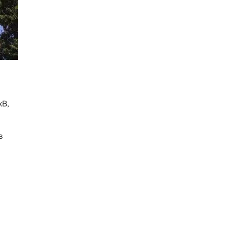
кВ,
в