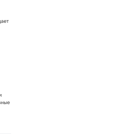
ает
и
вные