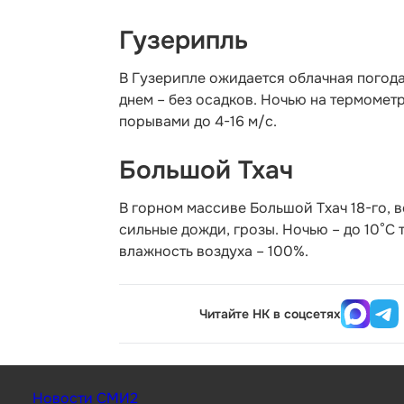
Гузерипль
В Гузерипле ожидается облачная погода
днем – без осадков. Ночью на термометра
порывами до 4-16 м/с.
Большой Тхач
В горном массиве Большой Тхач 18-го, 
сильные дожди, грозы. Ночью – до 10°С 
влажность воздуха – 100%.
Читайте НК в соцсетях
Новости СМИ2