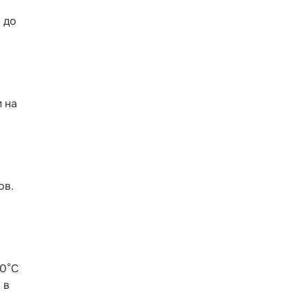
 до
 на
ов.
10°С
 в