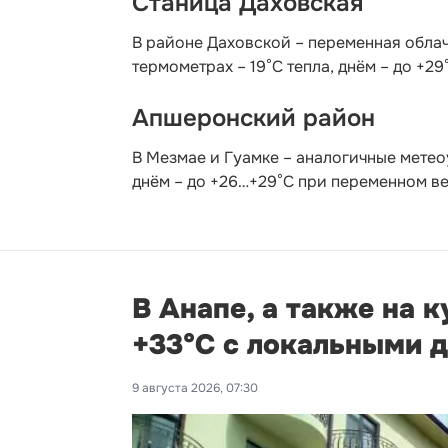
Станица Даховская
В районе Даховской – переменная облач
термометрах – 19°C тепла, днём – до +29
Апшеронский район
В Мезмае и Гуамке – аналогичные метео
днём – до +26…+29°С при переменном вет
В Анапе, а также на 
+33°С с локальными 
9 августа 2026, 07:30