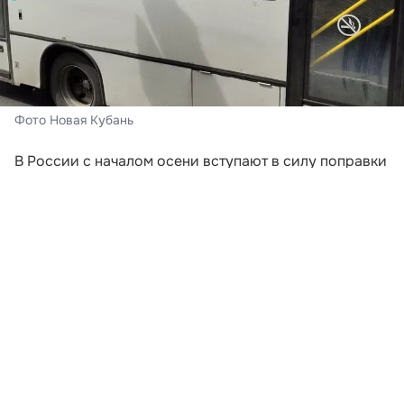
Фото Новая Кубань
В России с началом осени вступают в силу поправки
к регламенту организованных поездок детских
коллективов на автобусах. Новые нормы
затрагивают деятельность образовательных
учреждений, спортивных клубов, туристических
фирм и прочих юрлиц с ИП. Ключевое требование —
соблюдение обновленного порядка станет
обязательным для всех профессиональных
участников рынка.
Одно из существенных новшеств — обязательное
составление поименного перечня пассажиров до