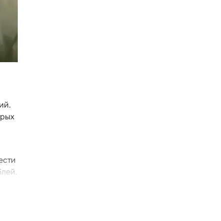
ий.
трых
ести
блей.