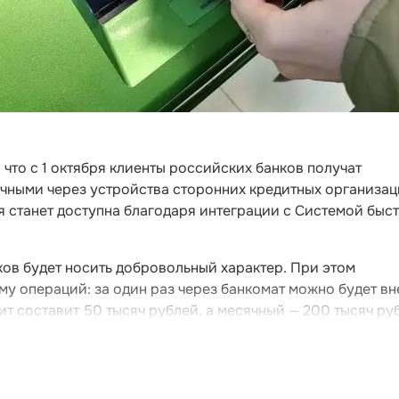
что с 1 октября клиенты российских банков получат
ичными через устройства сторонних кредитных организац
ия станет доступна благодаря интеграции с Системой быс
ов будет носить добровольный характер. При этом
му операций: за один раз через банкомат можно будет вн
ит составит 50 тысяч рублей, а месячный — 200 тысяч ру