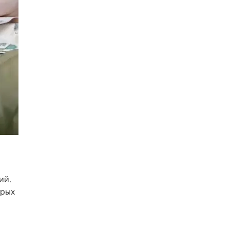
ий.
трых