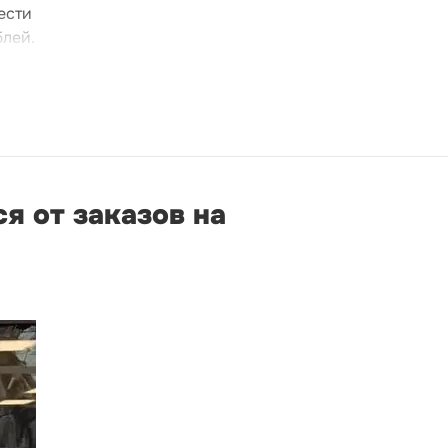
ести
блей.
я от заказов на