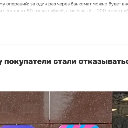
му операций: за один раз через банкомат можно будет вн
ит составит 50 тысяч рублей, а месячный — 200 тысяч ру
 покупатели стали отказыватьс