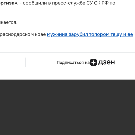
ертиза»
, - сообщили в пресс-службе СУ СК РФ по
жается.
 Краснодарском крае
мужчина зарубил топором тещу и ее
Подписаться на