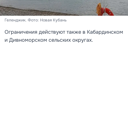
Геленджик. Фото: Новая Кубань
Ограничения действуют также в Кабардинском
и Дивноморском сельских округах.
Власти Геленджика 8 августа приняли решение о
временном закрытии всех пляжей на территории
города-курорта, а также в Кабардинском и
Дивноморском сельских округах. Об этом мэр
Алексей Богодистов
сообщил в своем аккаунте в
социальных сетях. Причиной стала угроза атаки
беспилотных летательных аппаратов и работа систем
противовоздушной обороны .
Глава города призвал жителей и гостей курорта
сохранять спокойствие и помнить, что безопасность
людей является главным приоритетом .