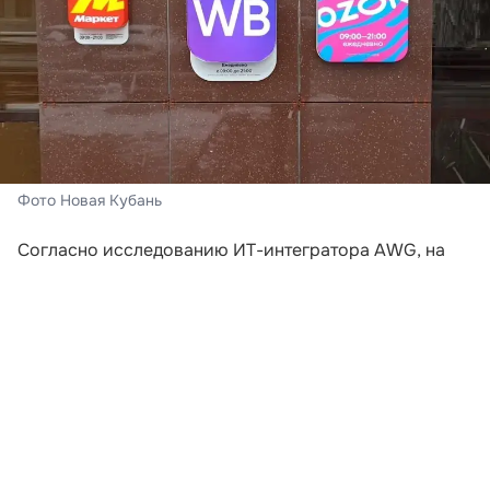
Фото Новая Кубань
Согласно исследованию ИТ-интегратора AWG, на
которое ссылается «Российская газета»,
неудовлетворительные условия доставки стали
ключевой причиной отказа от покупок в онлайне.
Почти две трети опрошенных (65%) приняли
решение не оформлять заказ из-за слишком долгих
сроков или высокой цены доставки.
Примечательно, что чаще всего потенциальные
клиенты теряются еще до добавления товара в