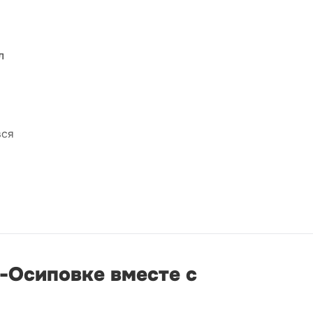
л
вся
о-Осиповке вместе с