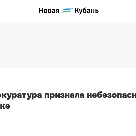
куратура признала небезопас
ике