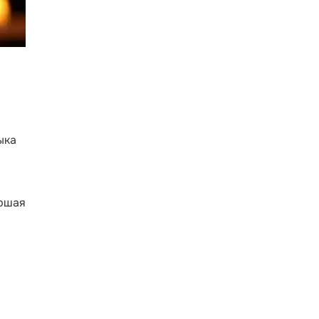
ыка
аршая