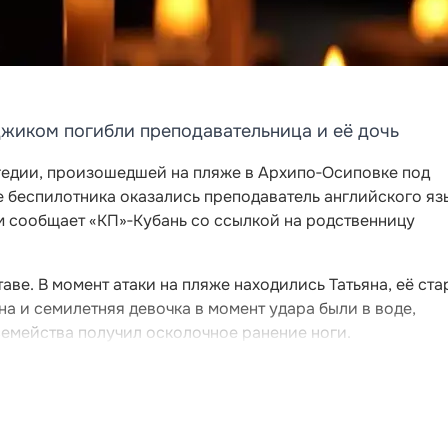
джиком погибли преподавательница и её дочь
гедии, произошедшей на пляже в Архипо‑Осиповке под
е беспилотника оказались преподаватель английского яз
том сообщает «КП»‑Кубань со ссылкой на родственницу
аве. В момент атаки на пляже находились Татьяна, её ст
на и семилетняя девочка в момент удара были в воде,
семейства получил осколочное ранение ноги.