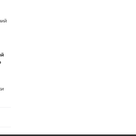
ний
ий
о
ки