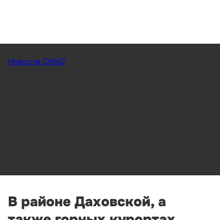
Новости СМИ2
В районе Даховской, а
также горных курортах