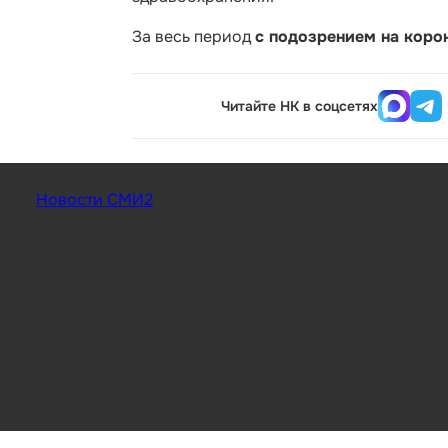
За весь период
с подозрением на корон
Читайте НК в соцсетях
Новости СМИ2