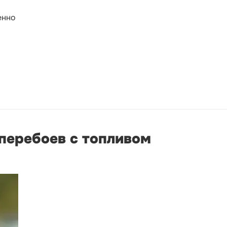
енно
и
 перебоев с топливом