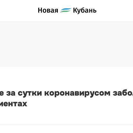
 за сутки коронавирусом забол
иентах