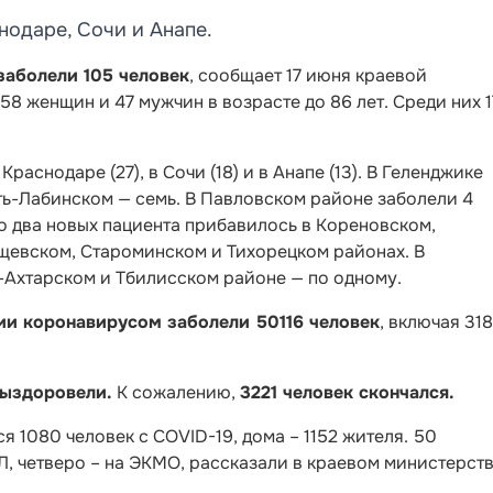
нодаре, Сочи и Анапе.
заболели 105 человек
, сообщает 17 июня краевой
58 женщин и 47 мужчин в возрасте до 86 лет.
Среди них 1
раснодаре (27), в Сочи (18) и в Анапе (13). В Геленджике
сть-Лабинском — семь. В Павловском районе заболели 4
По два новых пациента прибавилось в Кореновском,
щевском, Староминском и Тихорецком районах. В
Ахтарском и Тбилисском районе — по одному.
ии коронавирусом заболели 50116 человек
, включая 31
выздоровели.
К сожалению,
3221 человек скончался.
я 1080 человек с COVID-19, дома – 1152 жителя. 50
, четверо – на ЭКМО, рассказали в краевом министерст