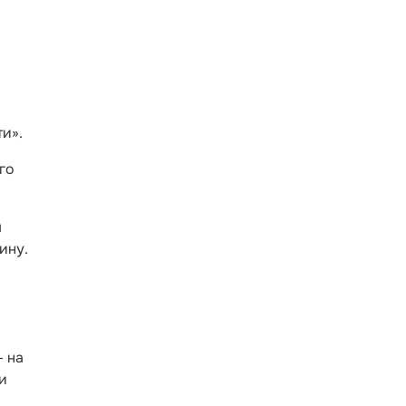
и».
го
ы
ину.
— на
и