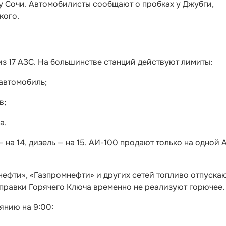
у Сочи. Автомобилисты сообщают о пробках у Джубги,
кого.
из 17 АЗС. На большинстве станций действуют лимиты:
 автомобиль;
в;
а.
— на 14, дизель — на 15. АИ-100 продают только на одной 
нефти», «Газпромнефти» и других сетей топливо отпуска
аправки Горячего Ключа временно не реализуют горючее.
янию на 9:00: