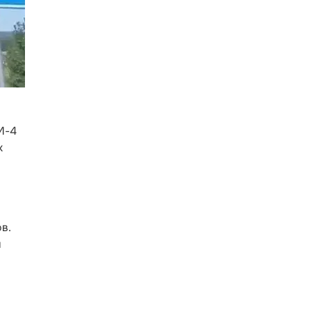
М-4
х
в.
и