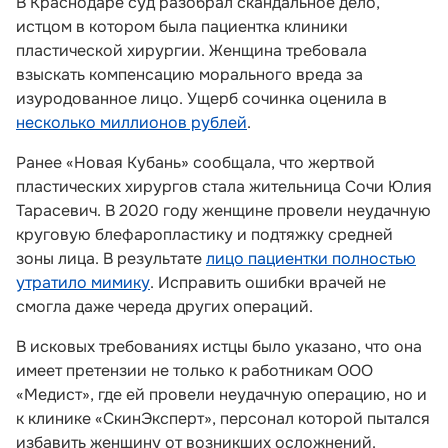
В Краснодаре суд разобрал скандальное дело,
истцом в котором была пациентка клиники
пластической хирургии. Женщина требовала
взыскать компенсацию морального вреда за
изуродованное лицо. Ущерб сочинка оценила в
несколько миллионов рублей
.
Ранее «Новая Кубань» сообщала, что жертвой
пластических хирургов стала жительница Сочи Юлия
Тарасевич. В 2020 году женщине провели неудачную
круговую блефаропластику и подтяжку средней
зоны лица. В результате
лицо пациентки полностью
утратило мимику
. Исправить ошибки врачей не
смогла даже череда других операций.
В исковых требованиях истцы было указано, что она
имеет претензии не только к работникам ООО
«Медист», где ей провели неудачную операцию, но и
к клинике «СкинЭксперт», персонал которой пытался
избавить женщину от возникших осложнений.