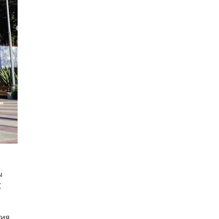
ы
К
тия