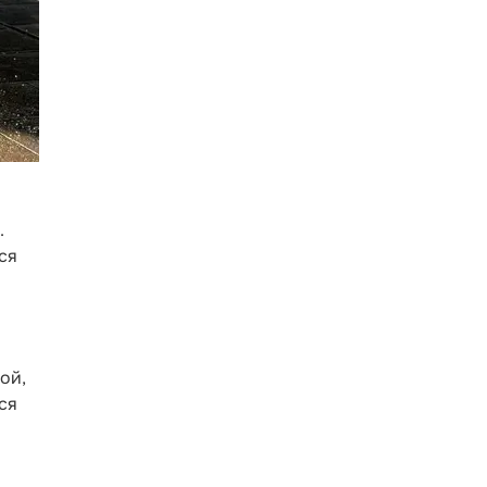
.
ся
ой,
ся