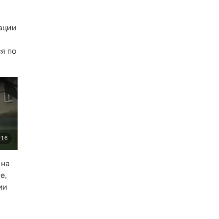
мации
ся по
 на
е,
ми