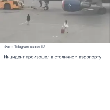
Фото: Telegram-канал 112
Инцидент произошел в столичном аэропорту
Шереметьево.
В московском аэропорту Шереметьево задержали
двух девушек, пытавшихся догнать самолет по
взлетно-посадочной полосе.
По предварительным данным, дамы опоздали на
рейс в Сочи, но решили не сдаваться. В Сеть попало
видео, на котором видно, как пассажирки в платьях и