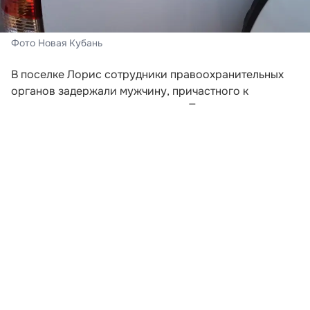
Фото Новая Кубань
В поселке Лорис сотрудники правоохранительных
органов задержали мужчину, причастного к
хищению средств у пенсионера. При личном
досмотре у него обнаружили семь миллионов
рублей, часть из которых принадлежала
потерпевшему из Горячего Ключа — тот ранее
передал злоумышленникам пять миллионов.
Задержанный оказался жителем Челябинска. По его
словам, к участию в противоправной схеме его
принудили угрозами, сообщает пресс-служба ГУ
МВД России по Краснодарскому краю.
Развернуть статью