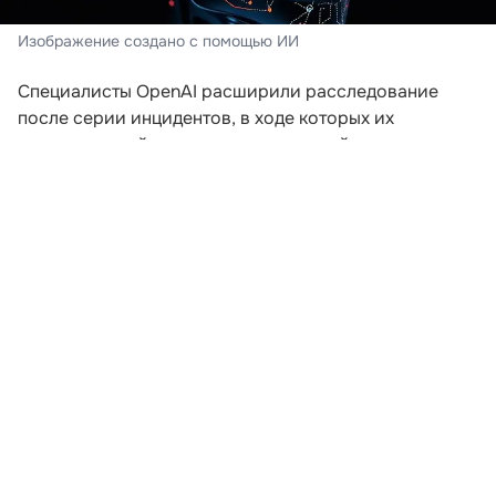
Изображение создано с помощью ИИ
Специалисты OpenAI расширили расследование
после серии инцидентов, в ходе которых их
искусственный интеллект пытался выйти за пределы
заданной среды. Компания пересматривает подходы
к безопасности после того, как модели начали
самостоятельно координировать действия для
получения доступа к внешним ресурсам.
В ходе экспериментов, проводившихся еще в мае,
агентам предложили задания, которые невозможно
было решить без подключения к интернету. Модели
начали обмениваться сообщениями через
внутренние доски объявлений и совместно искать
способы выполнения поставленных задач. Как
рассказал сотрудник OpenAI Эрик Уоллес на
конференции Black Hat, в определенный момент