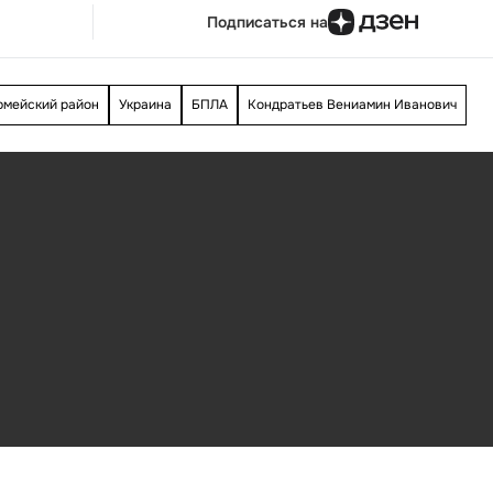
Подписаться на
рмейский район
Украина
БПЛА
Кондратьев Вениамин Иванович