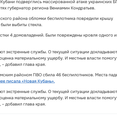
а Кубани подверглись массированной атаке украинских Б
тях губернатор региона Вениамин Кондратьев.
йского района обломки беспилотника повредили крышу
 были выбиты стекла.
астки 4 домовладений. Были повреждены кровля одного и
ают экстренные службы. О текущей ситуации докладываю
 оценка материальному ущербу. И местные власти помогу
– добавил глава края.
мским районом ПВО сбила 46 беспилотников. Места пад
ее писала «Новая Кубань».
ают экстренные службы. О текущей ситуации докладываю
 оценка материальному ущербу. И местные власти помогу
– добавил глава края.