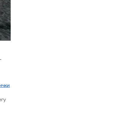
-
ички
егу