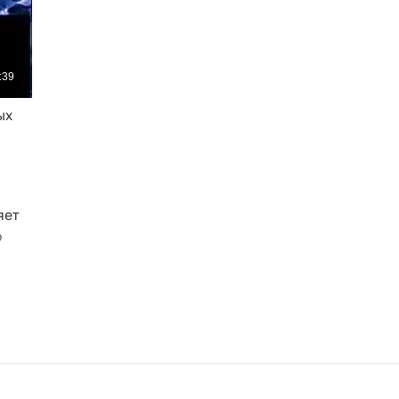
ых
яет
о