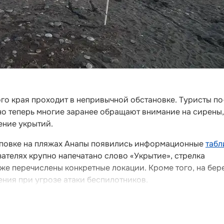
го края проходит в непривычной обстановке. Туристы по
о теперь многие заранее обращают внимание на сирены,
ение укрытий.
иповке на пляжах Анапы появились информационные
табл
азателях крупно напечатано слово «Укрытие», стрелка
же перечислены конкретные локации. Кроме того, на бер
ния при угрозе атаки беспилотников.