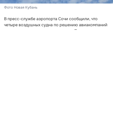
Фото Новая Кубань
В пресс-службе аэропорта Сочи сообщили, что
четыре воздушных судна по решению авиакомпаний
остаются на запасных аэродромах. При этом сам
аэропорт функционирует в штатном режиме, без
введенных ограничений.
К 09:00 по московскому времени с начала суток
было обслужено 45 рейсов на прилет и 46 на вылет.
Пассажиропоток за этот период составил 12 тысяч
человек в обоих направлениях. В настоящее время
обслуживание рейсов продолжается в порядке
очередности.
Развернуть статью