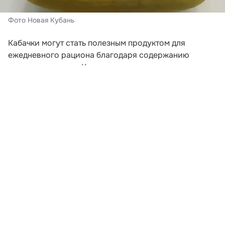
Фото Новая Кубань
Кабачки могут стать полезным продуктом для
ежедневного рациона благодаря содержанию
пищевых волокон. Клетчатка поддерживает
нормальную работу кишечника, помогает дольше
сохранять чувство сытости и служит питательной
средой для полезной микрофлоры. Об этом
рассказала врач-эндокринолог Лада Федина в
комментарии «Газете.Ru».
По словам специалиста, кабачки подходят людям,
которые следят за весом. В 100 граммах овоща
содержится примерно 20–25 килокалорий, поэтому
его можно использовать в составе лёгких и
разнообразных блюд. Кроме клетчатки, в кабачках
есть витамин C, калий, витамины группы B и
антиоксиданты.