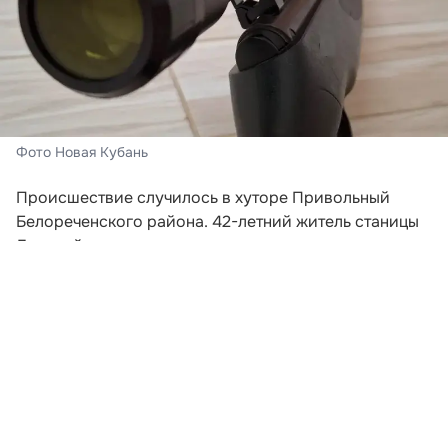
Фото Новая Кубань
Происшествие случилось в хуторе Привольный
Белореченского района. 42-летний житель станицы
Динской приехал туда на законных основаниях для
отстрела хищников, имея при себе карабин и
разрешение на охоту.
Для поиска цели охотник использовал
тепловизионное оборудование. Увидев тепловой
силуэт, он произвел выстрел, однако мишенью
оказался не зверь, а местный житель, который в тот
момент гулял с собакой в лесополосе.