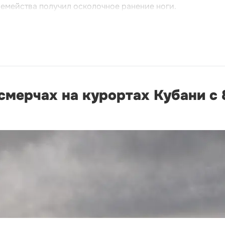
семейства получил осколочное ранение ноги.
мерчах на курортах Кубани с 8