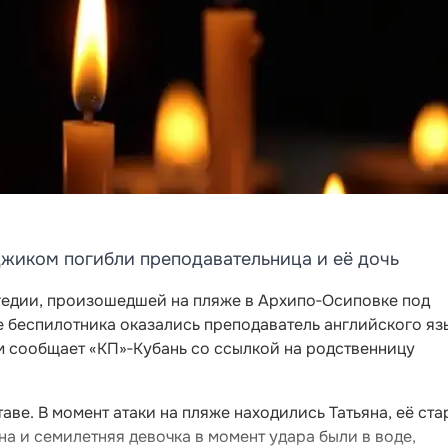
джиком погибли преподавательница и её дочь
гедии, произошедшей на пляже в Архипо‑Осиповке под
е беспилотника оказались преподаватель английского яз
том сообщает «КП»‑Кубань со ссылкой на родственницу
аве. В момент атаки на пляже находились Татьяна, её ст
на и семилетняя девочка в момент удара были в воде,