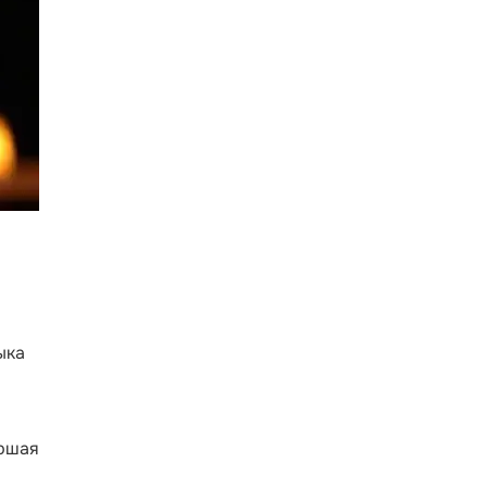
ыка
аршая