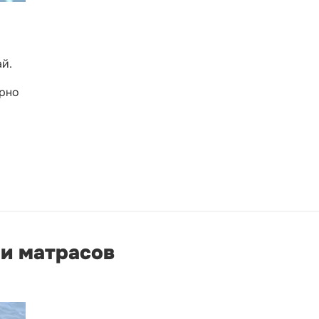
й.
ерно
 и матрасов