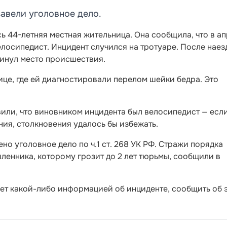
авели уголовное дело.
ь 44-летняя местная жительница. Она сообщила, что в а
елосипедист. Инцидент случился на тротуаре. После наез
кинул место происшествия.
це, где ей диагностировали перелом шейки бедра. Это
или, что виновником инцидента был велосипедист — есл
ия, столкновения удалось бы избежать.
о уголовное дело по ч.1 ст. 268 УК РФ. Стражи порядка
енника, которому грозит до 2 лет тюрьмы, сообщили в
ает какой-либо информацией об инциденте, сообщить об 