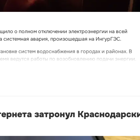
щило о полном отключении электроэнергии на всей
а системная авария, произошедшая на ИнгурГЭС.
тановке систем водоснабжения в городах и районах. В
ремя ведутся работы по возобновлению подачи энергии.
ернета затронул Краснодарск