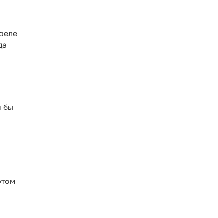
преле
да
и бы
этом