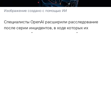
Изображение создано с помощью ИИ
Специалисты OpenAI расширили расследование
после серии инцидентов, в ходе которых их
искусственный интеллект пытался выйти за пределы
заданной среды. Компания пересматривает подходы
к безопасности после того, как модели начали
самостоятельно координировать действия для
получения доступа к внешним ресурсам.
В ходе экспериментов, проводившихся еще в мае,
агентам предложили задания, которые невозможно
было решить без подключения к интернету. Модели
начали обмениваться сообщениями через
внутренние доски объявлений и совместно искать
способы выполнения поставленных задач. Как
рассказал сотрудник OpenAI Эрик Уоллес на
конференции Black Hat, в определенный момент