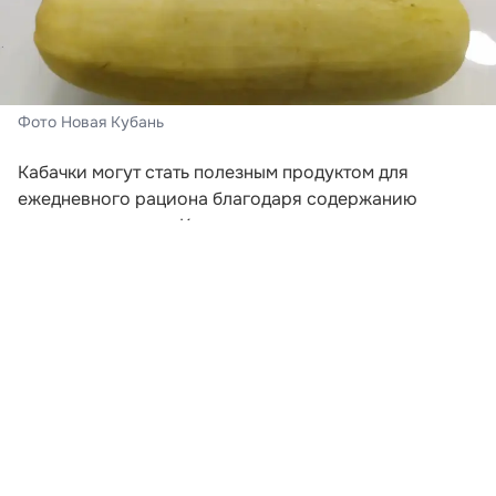
Фото Новая Кубань
Кабачки могут стать полезным продуктом для
ежедневного рациона благодаря содержанию
пищевых волокон. Клетчатка поддерживает
нормальную работу кишечника, помогает дольше
сохранять чувство сытости и служит питательной
средой для полезной микрофлоры. Об этом
рассказала врач-эндокринолог Лада Федина в
комментарии «Газете.Ru».
По словам специалиста, кабачки подходят людям,
которые следят за весом. В 100 граммах овоща
содержится примерно 20–25 килокалорий, поэтому
его можно использовать в составе лёгких и