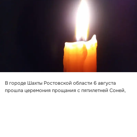
В городе Шахты Ростовской области 6 августа
прошла церемония прощания с пятилетней Соней,
погибшей после падения обломков беспилотника на
пляж в Архипо-Осиповке под Геленджиком. Девочка
приехала на отдых вместе с матерью и
родственниками.
На прощание с ребенком пришли около 50 человек