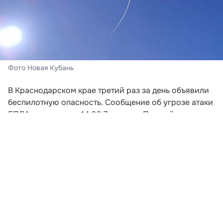
Фото Новая Кубань
В Краснодарском крае третий раз за день объявили
беспилотную опасность. Сообщение об угрозе атаки
БПЛА поступило в 14:03 7 августа. Под действие
режима попали сразу 20 муниципальных
образования региона, сообщили в ГУ МЧС России
по Краснодарскому краю.
Угроза объявлена в Приморско-Ахтарском и
Туапсинском округах, муниципальном округе
Горячий Ключ, Краснодаре, Анапе, Новороссийске и
Геленджике. Также беспилотная опасность действует
в Темрюкском, Крымском, Абинском, Северском,