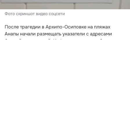
Фото скриншот видео соцсети
После трагедии в Архипо-Осиповке на пляжах
Анапы начали размещать указатели с адресами
ближайших укрытий. Информационные таблички
появились на береговой линии 5 августа, а кадры с
ними распространились в социальных сетях.
На белом фоне указателя крупно написано слово
«Укрытие» и нанесена стрелка, показывающая
направление движения. Ниже указаны конкретные
места, где отдыхающие могут найти защиту в случае
опасности.
Развернуть статью
Читайте НК в соцсетях: