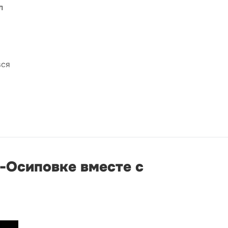
л
вся
о-Осиповке вместе с