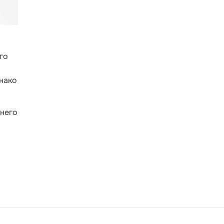
го
нако
него