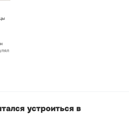
цы
он
улял
ытался устроиться в