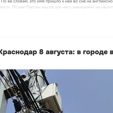
 По ее словам, это имя пришло к ней во сне на английск
мост». Позже Ларсен нашла для него эквивалент на иврит
раснодар 8 августа: в городе