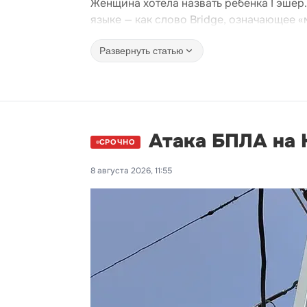
Женщина хотела назвать ребенка Гэшер.
языке — как слово Bridge, означающее «
Развернуть статью
Атака БПЛА на К
СРОЧНО
8 августа 2026, 11:55