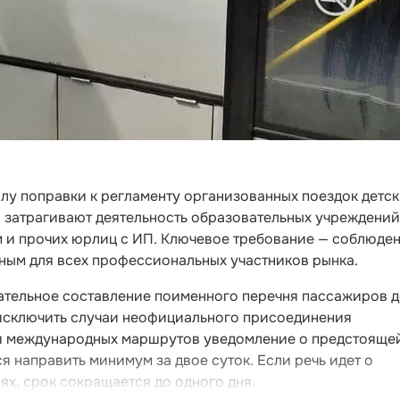
илу поправки к регламенту организованных поездок детс
 затрагивают деятельность образовательных учреждений
м и прочих юрлиц с ИП. Ключевое требование — соблюде
ным для всех профессиональных участников рынка.
ательное составление поименного перечня пассажиров 
 исключить случаи неофициального присоединения
 и международных маршрутов уведомление о предстояще
я направить минимум за двое суток. Если речь идет о
х, срок сокращается до одного дня.