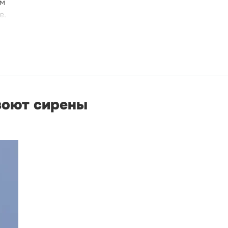
ом
е.
 воют сирены