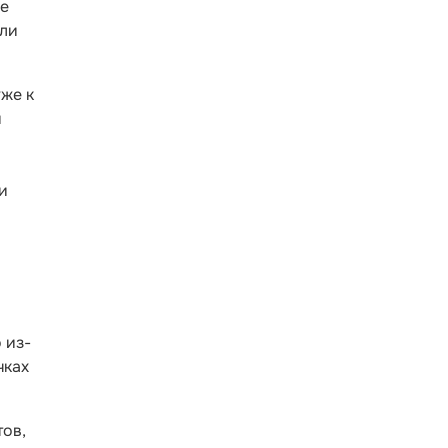
ле
али
уже к
я
и
 из-
чках
тов,