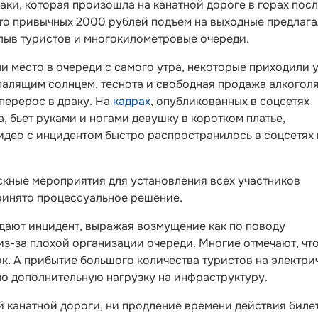
ки, которая произошла на канатной дороге в горах пос
сто привычных 2000 рублей подъем на выходные предлаг
плыв туристов и многокилометровые очереди.
и место в очереди с самого утра, некоторые приходили 
палящим солнцем, теснота и свободная продажа алкогол
перерос в драку. На
кадрах
, опубликованных в соцсетях
а, бьет руками и ногами девушку в коротком платье,
идео с инцидентом быстро распространилось в соцсетях 
кные мероприятия для установления всех участников
принято процессуальное решение.
ждают инцидент, выражая возмущение как по поводу
из-за плохой организации очереди. Многие отмечают, что
ок. А прибытие большого количества туристов на электри
ало дополнительную нагрузку на инфраструктуру.
 канатной дороги, ни продление времени действия биле