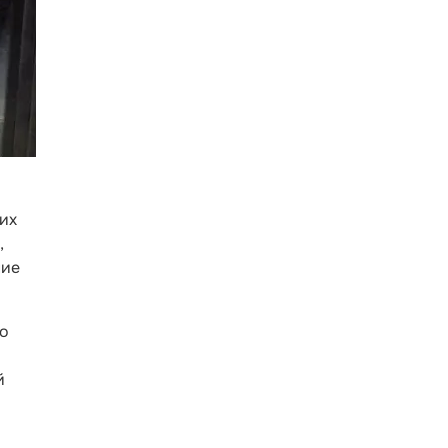
ких
,
ние
до
й