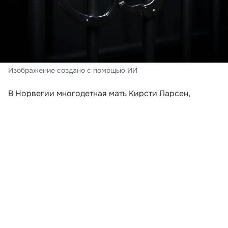
Изображение создано с помощью ИИ
В Норвегии многодетная мать Кирсти Ларсен,
воспитывающая 14 детей, отбыла двухдневное
тюремное заключение. Причиной послужило
желание женщины регистрировать своего
новорожденного сына под именем, которое не
одобрили местные власти. Инцидент произошел в
1998 году, подробности приводит издание «The
Mirror».
Женщина хотела назвать ребенка Гэшер. По ее
словам, это имя пришло к ней во сне на английском
языке — как слово Bridge, означающее «мост». Позже