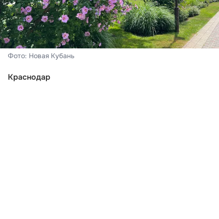
Фото: Новая Кубань
Краснодар
На календаре – суббота, 7 августа. В Краснодаре –
переменная облачность, во второй половине дня и
вечером пройдёт кратковременный дождь, гроза.
Ветер при этом переменных направлений 4-9 м/с,
при грозе порывами до 9-14 м/с. Ночью за окном –
21-23°С тепла, дневные показатели составят +33…
+35°С, о чем
сообщили в Краснодарском центре по
гидрометеорологии и мониторингу окружающей
среды.
Краснодарский край