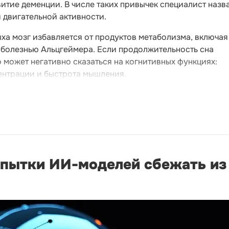
тие деменции. В числе таких привычек специалист назв
й двигательной активности.
ыха мозг избавляется от продуктов метаболизма, включая
 болезнью Альцгеймера. Если продолжительность сна
о может негативно сказаться на когнитивных функциях:
ентрации и быстрота мышления.
опытки ИИ-моделей сбежать из