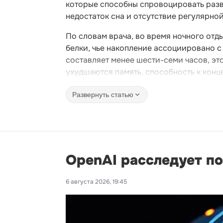
которые способны спровоцировать разви
недостаток сна и отсутствие регулярно
По словам врача, во время ночного отд
белки, чье накопление ассоциировано с
составляет менее шести-семи часов, эт
ухудшаются память, способность к конц
Развернуть статью
OpenAI расследует п
6 августа 2026, 19:45