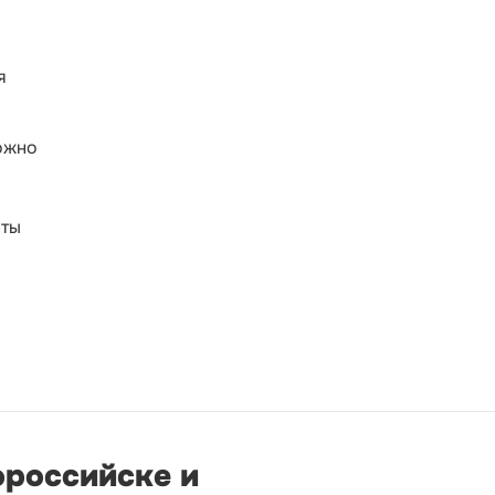
я
ожно
нты
ороссийске и