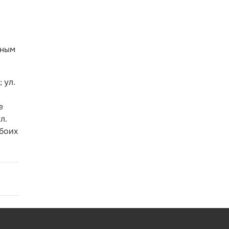
нным
 ул.
е
л.
обоих