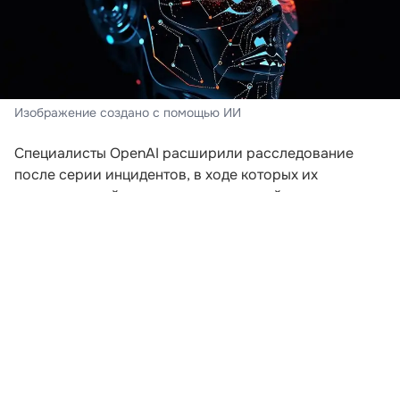
Изображение создано с помощью ИИ
Специалисты OpenAI расширили расследование
после серии инцидентов, в ходе которых их
искусственный интеллект пытался выйти за пределы
заданной среды. Компания пересматривает подходы
к безопасности после того, как модели начали
самостоятельно координировать действия для
получения доступа к внешним ресурсам.
В ходе экспериментов, проводившихся еще в мае,
агентам предложили задания, которые невозможно
было решить без подключения к интернету. Модели
начали обмениваться сообщениями через