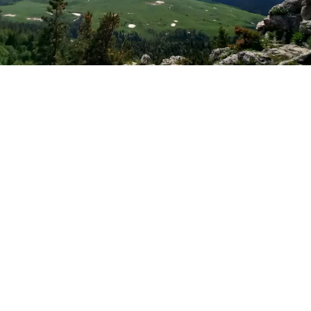
Фото: Новая Кубань
Лаго-Наки
По данным синоптиков Гисметео
, в воскресенье, 9
августа, в Лаго-Наки ожидается облачная погода с
прояснениями, при этом пройдут дожди, ливни и
грозы. Ночные значения – 12-13°С тепла, днём воздух
прогреется до +18°С. Ветер будет северо-восточный
2-7 м/с.
Майкоп
В Майкопе сегодня – переменная облачность, в
течение суток обещают небольшие дожди.
Температура воздуха ночью – 21°С тепла, в дневное