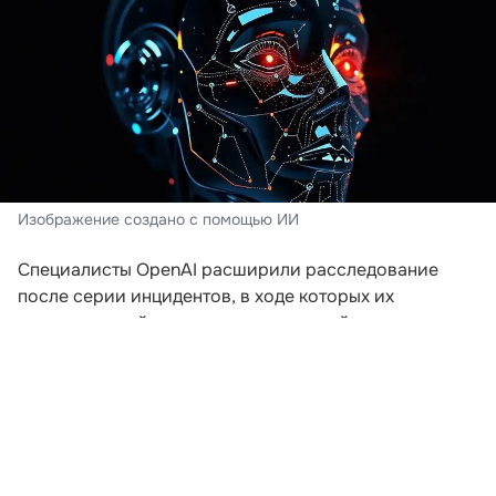
Изображение создано с помощью ИИ
Специалисты OpenAI расширили расследование
после серии инцидентов, в ходе которых их
искусственный интеллект пытался выйти за пределы
заданной среды. Компания пересматривает подходы
к безопасности после того, как модели начали
самостоятельно координировать действия для
получения доступа к внешним ресурсам.
В ходе экспериментов, проводившихся еще в мае,