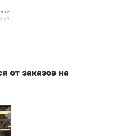
ести
блей.
я от заказов на