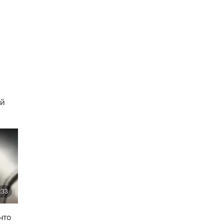
ой
что