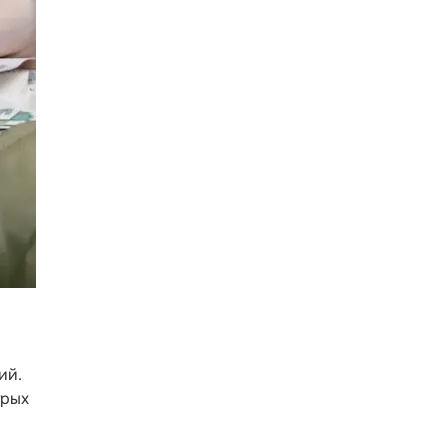
ий.
трых