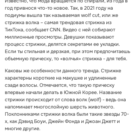
Известно, что мода вращается по спирали, из года в
год привнося что-то новое. Так, в 2021 году на
подиумы вышла так называемая wolf cut, или же
стрижка волка – самая трендовая стрижка из
ТикТока, сообщает CNN. Видео с ней собирают
миллионные просмотры. Девушки показывают
процесс стрижки, делятся секретами ее укладки.
Если ты стильная и дерзкая, при этом предпочитаешь
объемную прическу, то «волчья» стрижка - для тебя.
Каковы же особенности данного тренда. Стрижке
характерны короткие на макушке и удлиненные
сзади волосы. Отмечается, что такую прическу
впервые начали делать в Южной Корее. Название
стрижки происходит от слова волк (wolf) - ведь она
напоминает многослойную шерсть животного.
Поклонниками стрижки волка были такие звезды 70-
х, как Дэвид Боуи, Джейн Фонда и Джоан Джетт и
многие другие.