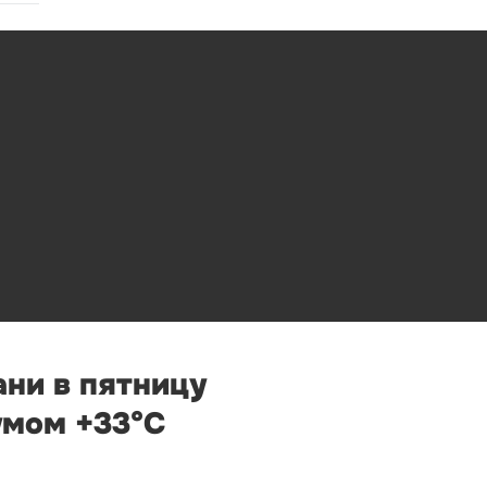
ани в пятницу
умом +33°С