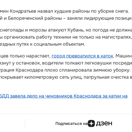
мин Кондратьев назвал худшие районы по уборке снега.
й и Белореченский районы – заняли лидирующие позици
 снегопады и морозы атакуют Кубань, но погода не должн
 организовать работу техники не только на магистралях,
ездных путях к социальным объектам.
цев только нарастает,
город превратился в каток
. Маши
язнут у остановок, водители толкают легковушки посред
страция Краснодара плохо спланировала зимнюю уборку:
покрывает километровую сеть улиц, патрульная очистка 
БДД завела дело на чиновников Краснодара за катки на
Подписаться на