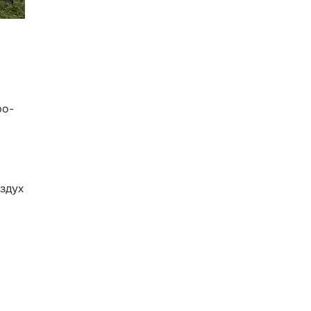
ро-
оздух