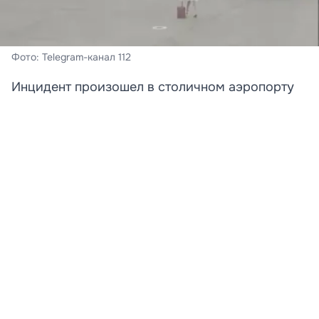
Фото: Telegram-канал 112
Инцидент произошел в столичном аэропорту
Шереметьево.
В московском аэропорту Шереметьево задержали
двух девушек, пытавшихся догнать самолет по
взлетно-посадочной полосе.
По предварительным данным, дамы опоздали на
рейс в Сочи, но решили не сдаваться. В Сеть попало
видео, на котором видно, как пассажирки в платьях и
на каблуках вышли на ВПП, чтобы любой ценой
успеть забраться в салон. Однако мало того, что
попытка не удалась, так еще и девушек задержали
сотрудники аэрогавани. Женщин передали