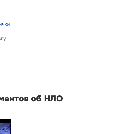
ички
егу
ументов об НЛО