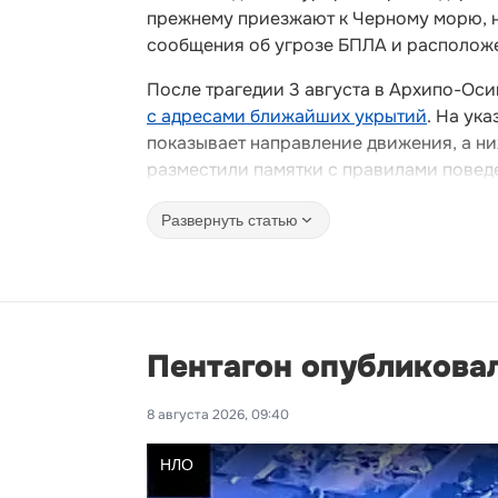
прежнему приезжают к Черному морю, н
сообщения об угрозе БПЛА и располож
После трагедии 3 августа в Архипо-Ос
с адресами ближайших укрытий
. На ук
показывает направление движения, а ни
разместили памятки с правилами поведе
Развернуть статью
Пентагон опубликова
8 августа 2026, 09:40