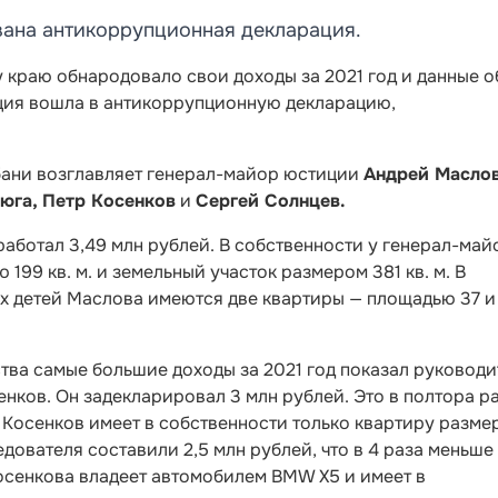
вана антикоррупционная декларация.
 краю обнародовало свои доходы за 2021 год и данные о
ия вошла в антикоррупционную декларацию,
убани возглавляет генерал-майор юстиции
Андрей Масло
юга,
Петр Косенков
и
Сергей
Солнцев.
аботал 3,49 млн рублей. В собственности у генерал-май
99 кв. м. и земельный участок размером 381 кв. м. В
х детей Маслова имеются две квартиры — площадью 37 и
тва самые большие доходы за 2021 год показал руководи
енков. Он задекларировал 3 млн рублей. Это в полтора р
 Косенков имеет в собственности только квартиру разме
едователя составили 2,5 млн рублей, что в 4 раза меньше
осенкова владеет автомобилем BMW X5 и имеет в