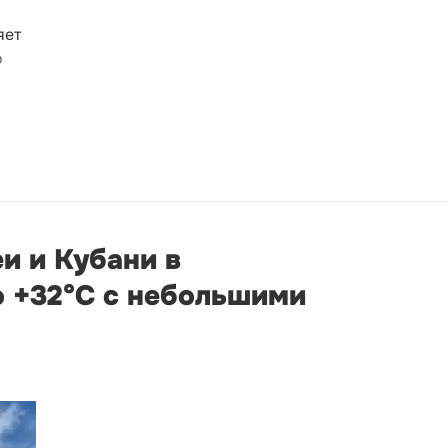
яет
о
и и Кубани в
о +32°С с небольшими