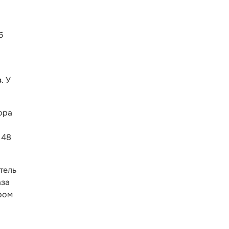
б
в
. У
ора
 48
тель
аза
ром