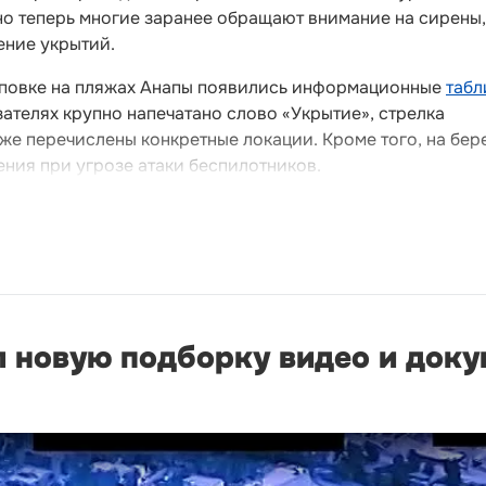
о теперь многие заранее обращают внимание на сирены,
ение укрытий.
иповке на пляжах Анапы появились информационные
табл
азателях крупно напечатано слово «Укрытие», стрелка
же перечислены конкретные локации. Кроме того, на бер
ния при угрозе атаки беспилотников.
л новую подборку видео и док