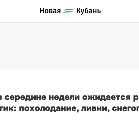
в середине недели ожидается 
ик: похолодание, ливни, снего