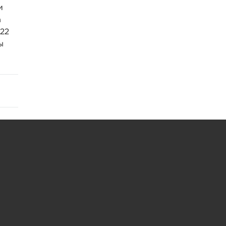
и
а
-22
ы