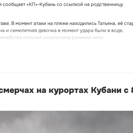
том сообщает «КП»‑Кубань со ссылкой на родственницу
аве. В момент атаки на пляже находились Татьяна, её ст
на и семилетняя девочка в момент удара были в воде,
семейства получил осколочное ранение ноги.
мерчах на курортах Кубани с 8