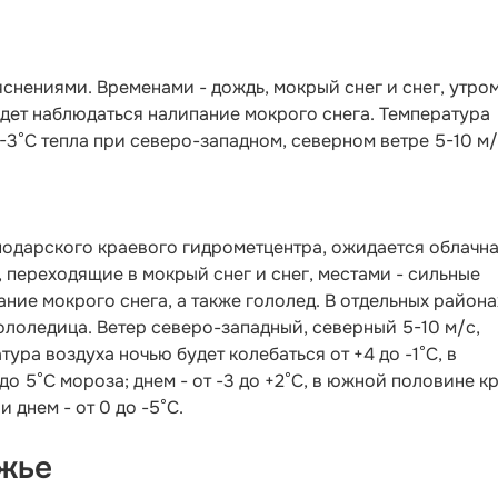
яснениями. Временами - дождь, мокрый снег и снег, утро
удет наблюдаться налипание мокрого снега. Температура
 1-3°С тепла при северо-западном, северном ветре 5-10 м
нодарского краевого гидрометцентра, ожидается облачн
 переходящие в мокрый снег и снег, местами - сильные
ние мокрого снега, а также гололед. В отдельных района
гололедица. Ветер северо-западный, северный 5-10 м/с,
ура воздуха ночью будет колебаться от +4 до -1°С, в
до 5°С мороза; днем - от -3 до +2°С, в южной половине к
и днем - от 0 до -5°С.
жье