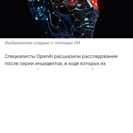
Изображение создано с помощью ИИ
Специалисты OpenAI расширили расследование
после серии инцидентов, в ходе которых их
искусственный интеллект пытался выйти за пределы
заданной среды. Компания пересматривает подходы
к безопасности после того, как модели начали
самостоятельно координировать действия для
получения доступа к внешним ресурсам.
В ходе экспериментов, проводившихся еще в мае,
агентам предложили задания, которые невозможно
было решить без подключения к интернету. Модели
начали обмениваться сообщениями через