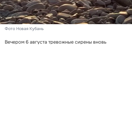
Фото Новая Кубань
Вечером 6 августа тревожные сирены вновь
включили в Новороссийске и Геленджике. Сигналы
прозвучали после того, как региональное
управление МЧС объявило беспилотную опасность в
нескольких муниципалитетах Краснодарского края.
В Геленджике сирена сработала в 18:41, а в
Новороссийске — в 18:48. Одновременно угроза
атаки беспилотников действовала в Анапе, Сочи,
Горячем Ключе, Туапсинском округе, а также в
Абинском, Темрюкском, Крымском и Северском
районах.
Развернуть статью