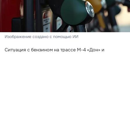
Изображение создано с помощью ИИ
Ситуация с бензином на трассе М-4 «Дон» и
курортах Краснодарского края в августе заметно
отличается от обстановки, которая складывалась в
июле. Массовая паника среди автомобилистов
прошла. Водители уже не сообщают о сотнях машин
у каждой работающей АЗС, а на многих заправках
топливо можно найти без многочасового ожидания.
Однако назвать рынок полностью стабильным пока
нельзя.
В июле автотуристы рассказывали о пустых
колонках, закрывавшихся через несколько часов