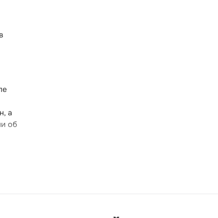
в
ле
, а
ли об