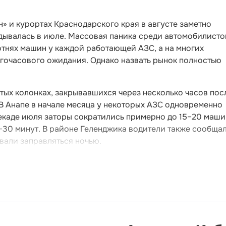
н» и курортах Краснодарского края в августе заметно
адывалась в июле. Массовая паника среди автомобилисто
отнях машин у каждой работающей АЗС, а на многих
огочасового ожидания. Однако назвать рынок полностью
тых колонках, закрывавшихся через несколько часов пос
 В Анапе в начале месяца у некоторых АЗС одновременно
екаде июля заторы сократились примерно до 15–20 машин
–30 минут. В районе Геленджика водители также сообща
вали заправляться ночью.