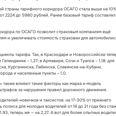
сей страны тарифного коридора ОСАГО стала выше на 10%
от 2224 до 5980 рублей. Ранее базовый тариф составлял 
оридора по ОСАГО позволит страховым компаниям ещё
ям и увеличивать стоимость страховки для автомобилис
иенты тарифа. Так, в Краснодаре и Новороссийске тепе
 Геленджике – 1,27; в Армавире, Сочи и Туапсе – 1,18; для
ска, Курганинска, Лабинска, Славянска-на-Кубани,
орода и населенные пункты – 1,0.
 также влияют такие факторы как марка и модель
 штрафов за нарушения правил дорожного движения.
дителей-новичков и таксистов: на 17-30% от прежнего
 полиса для молодых водителей от 16 до 21 года без ста
,93, теперь же — на 2,27. А вот для более опытных водите