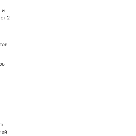
 и
от 2
тов
рь
жа
лей