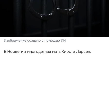
Изображение создано с помощью ИИ
В Норвегии многодетная мать Кирсти Ларсен,
воспитывающая 14 детей, отбыла двухдневное
тюремное заключение. Причиной послужило
желание женщины регистрировать своего
новорожденного сына под именем, которое не
одобрили местные власти. Инцидент произошел в
1998 году, подробности приводит издание «The
Mirror».
Женщина хотела назвать ребенка Гэшер. По ее
словам, это имя пришло к ней во сне на английском