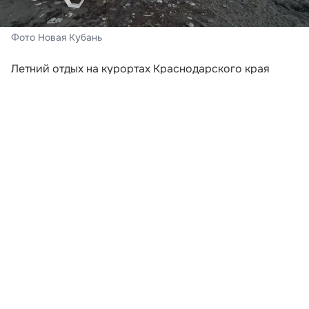
Фото Новая Кубань
Летний отдых на курортах Краснодарского края
проходит в непривычной обстановке. Туристы по-
прежнему приезжают к Черному морю, но теперь
многие заранее обращают внимание на сирены,
сообщения об угрозе БПЛА и расположение
укрытий.
После трагедии 3 августа в Архипо-Осиповке на
пляжах Анапы появились информационные
таблички
с адресами ближайших укрытий
. На указателях
крупно напечатано слово «Укрытие», стрелка
показывает направление движения, а ниже
перечислены конкретные локации. Кроме того, на
берегу разместили памятки с правилами поведения
при угрозе атаки беспилотников.