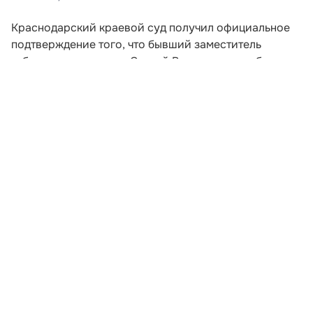
Краснодарский краевой суд получил официальное
подтверждение того, что бывший заместитель
губернатора региона Сергей Власов пропал без
вести в зоне проведения специальной военной
операции. Информацию об этом распространил
адвокат Александр Бурнаев, ранее представлявший
интересы экс-чиновника.
По словам защитника, соответствующее
уведомление поступило в судебные органы из
военного комиссариата Краснодарского края. В
документе, поступившем из военкомата, говорится,
что Власов числится пропавшим на территории
проведения СВО, однако сведения о его гибели в
ведомстве отсутствуют. Об том пишут РИА Новости.
Развернуть статью