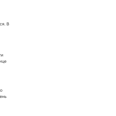
ся. В
ти
нице
ло
ень