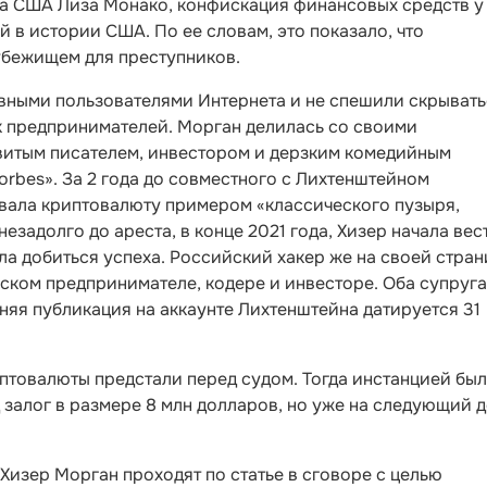
а США Лиза Монако, конфискация финансовых средств у
 в истории США. По ее словам, это показало, что
убежищем для преступников.
ивными пользователями Интернета и не спешили скрывать
к предпринимателей. Морган делилась со своими
овитым писателем, инвестором и дерзким комедийным
orbes». За 2 года до совместного с Лихтенштейном
вала криптовалюту примером «классического пузыря,
задолго до ареста, в конце 2021 года, Хизер начала вес
ела добиться успеха. Российский хакер же на своей стра
еском предпринимателе, кодере и инвесторе. Оба супруга
дняя публикация на аккаунте Лихтенштейна датируется 31
птовалюты предстали перед судом. Тогда инстанцией бы
 залог в размере 8 млн долларов, но уже на следующий д
Хизер Морган проходят по статье в сговоре с целью