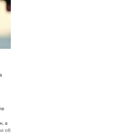
в
ле
, а
ли об