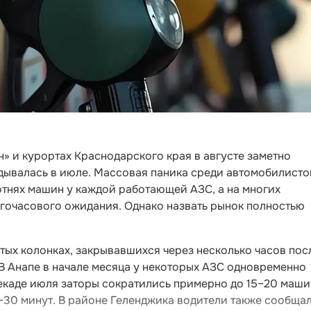
н» и курортах Краснодарского края в августе заметно
адывалась в июле. Массовая паника среди автомобилисто
отнях машин у каждой работающей АЗС, а на многих
огочасового ожидания. Однако назвать рынок полностью
тых колонках, закрывавшихся через несколько часов пос
 В Анапе в начале месяца у некоторых АЗС одновременно
екаде июля заторы сократились примерно до 15–20 машин
–30 минут. В районе Геленджика водители также сообща