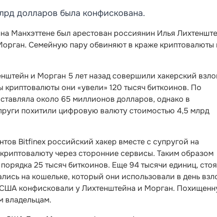
млрд долларов была конфискована.
, на Манхэттене был арестован россиянин Илья Лихтеншт
Морган. Семейную пару обвиняют в краже криптовалюты 
енштейн и Морган 5 лет назад совершили хакерский взл
мы криптовалюты они «увели» 120 тысяч биткоинов. По
ставляла около 65 миллионов долларов, однако в
пруги похитили цифровую валюту стоимостью 4,5 млрд
тов Bitfinex российский хакер вместе с супругой на
 криптовалюту через сторонние сервисы. Таким образом
порядка 25 тысяч биткоинов. Еще 94 тысячи единиц, сто
ались на кошельке, который они использовали в день взл
 США конфисковали у Лихтенштейна и Морган. Похищен
м владельцам.