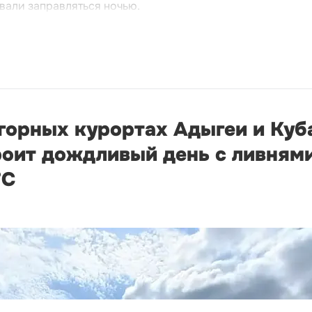
вали заправляться ночью.
 горных курортах Адыгеи и Куб
оит дождливый день с ливнями
°С